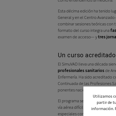
Esta décima edición ha tenido lug
General y en el Centro Avanzado 
combinar sesiones teóricas con ta
formato del curso integra una
fas
examen de acceso— y
tres jorn
Un curso acreditado 
El SimuVAD lleva una década sien
profesionales sanitarios
de Ane
Enfermería. Ha sido acreditado c
Continuada de las Profesiones Sa
ponentes nacionales e internacion
Utilizamos co
El programa se articula en torno 
partir de t
vía aérea difícil, dispositivos óp
información. 
especiales con apoyo de ecografía