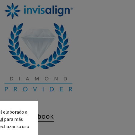
il elaborado a
IRO en Facebook
para más
UÍ
echazar su uso