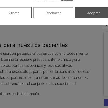
ideoconferencia y debriefing simultáneo con
os interactivos y talleres en simuladores de alta
Ajustes
Rechazar
Aceptar
profesional no solo actualice conocimientos teóricos,
iones bajo condiciones que simulan la presión real del
¡
a para nuestros pacientes
 es una competencia crítica en cualquier procedimiento
. Dominarla requiere práctica, criterio clínico y una
olos, porque las técnicas y los dispositivos
stras anestesióloga participen en la transmisión de ese
les es, para nosotros, una forma más de mantenernos
ivel asistencial en el conjunto de la especialidad.
ra: es parte del trabajo.