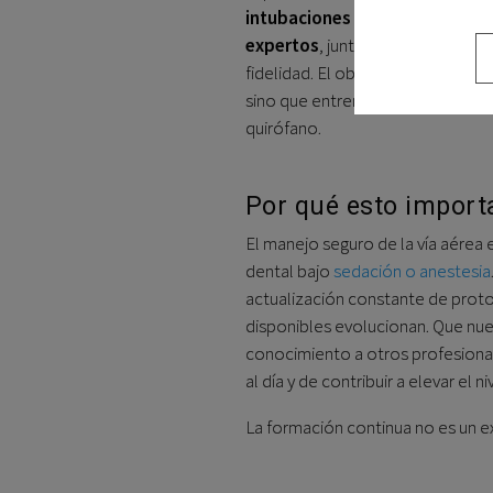
intubaciones en directo con v
expertos
, junto con casos clínic
fidelidad. El objetivo es que el 
sino que entrene la toma de decis
quirófano.
Por qué esto import
El manejo seguro de la vía aérea
dental bajo
sedación o anestesia
actualización constante de protoc
disponibles evolucionan. Que nue
conocimiento a otros profesiona
al día y de contribuir a elevar el n
La formación continua no es un ext