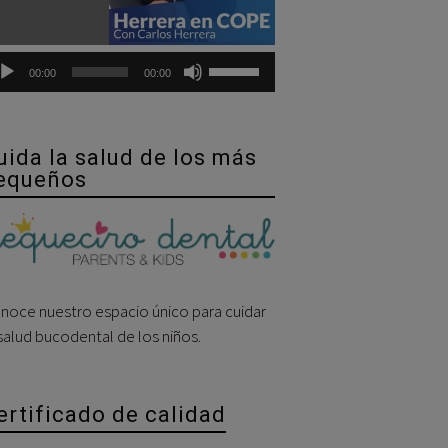
Utiliza
00:00
00:00
las
teclas
de
uida la salud de los más
flecha
equeños
arriba/abajo
para
aumentar
o
disminuir
noce nuestro espacio único para cuidar
el
 salud bucodental de los niños.
volumen.
ertificado de calidad