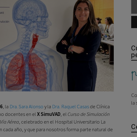
C
p
Co
la
26
, la
Dra. Sara Alonso
y la
Dra. Raquel Casas
de Clínica
mo docentes en el
X SimuVAD
, el
Curso de Simulación
 Vía Aérea
, celebrado en el Hospital Universitario La
C
n cada año, y que para nosotros forma parte natural de