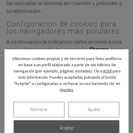
las asociadas al dominio en cuestión y proceder a
su eliminación.
Configuración de
cookies
para
los navegadores más polulares
A continuación le indicamos cómo acceder a una
cookie
determinada del navegador
Chrome
. Nota:
estos pasos pueden variar en función de la versión
Utilizamos cookies propias y de terceros para fines analíticos
del navegador:
en base a un perfil elaborado a partir de tus hábitos de
navegación (por ejemplo, páginas visitadas). Clica
AQUÍ
para
más información. Puedes aceptarlas pulsando el botón
Vaya a Configuración o Preferencias mediante el menú Archivo
"Aceptar" o configurarlas o rechazar su uso haciendo clic en
o bien pinchando el icono de personalización que aparece arriba
Ajustes
.
a la derecha.
Verá diferentes secciones, pinche la opción
Mostrar opciones
avanzadas
.
Rechazar
Ajustes
Vaya a
Privacidad
,
Configuración de contenido
.
Seleccione
Todas las
cookies
y los datos de sitios
.
Aceptar
Aparecerá un listado con todas las
cookies
ordenadas por