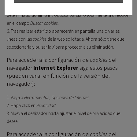
dominio. Para que le sea más fácil encontrar las
cookies
de un
determinado dominio introduzca parcial o totalmente la dirección
en el campo
Buscar cookies
.
Tras realizar este filtro aparecerán en pantalla una o varias
líneas con las
cookies
de la web solicitada. Ahora sólo tiene que
seleccionarla y pulsar la
X
para proceder a su eliminación.
Para acceder a la configuración de
cookies
del
navegador
Internet Explorer
siga estos pasos
(pueden variar en función de la versión del
navegador):
Vaya a
Herramientas
,
Opciones de Internet
Haga click en
Privacidad
.
Mueva el deslizador hasta ajustar el nivel de privacidad que
desee.
Para acceder a la configuración de
cookies
del