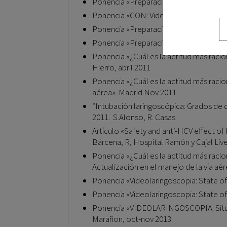
Ponencia «Preparación del paciente para
Ponencia «CON: Videolaringoscopia», VI
Ponencia «Preparación del paciente para
Ponencia «Preparación del paciente para
Ponencia «¿Cuál es la actitud más racio
Hierro, abril 2011
Ponencia «¿Cuál es la actitud más racio
aérea». Madrid Nov 2011.
“Intubación laringoscópica: Grados de d
2011. S.Alonso, R. Casas
Artículo «Safety and anti-HCV effect of
Bárcena, R, Hospital Ramón y Cajal Liv
Ponencia «¿Cuál es la actitud más rac
Actualización en el manejo de la vía aé
Ponencia «Videolaringoscopia: State of 
Ponencia «Videolaringoscopia: State of A
Ponencia «VIDEOLARINGOSCOPIA: Situació
Marañon, oct-nov 2013