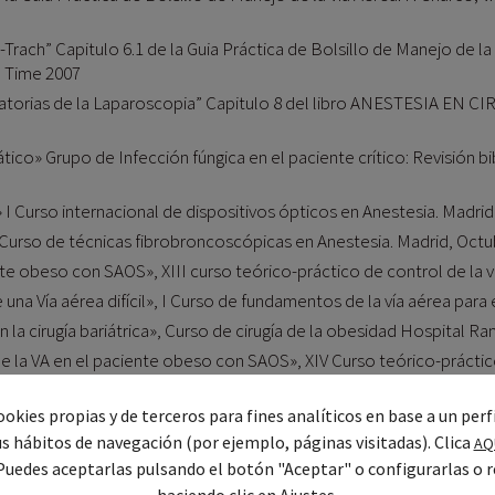
-Trach” Capitulo 6.1 de la Guia Práctica de Bolsillo de Manejo de la V
in Time 2007
atorias de la Laparoscopia” Capitulo 8 del libro ANESTESIA EN
tico» Grupo de Infección fúngica en el paciente crítico: Revisión bi
 Curso internacional de dispositivos ópticos en Anestesia. Madrid
Curso de técnicas fibrobroncoscópicas en Anestesia. Madrid, Octu
e obeso con SAOS», XIII curso teórico-práctico de control de la v
na Vía aérea difícil», I Curso de fundamentos de la vía aérea para 
a cirugía bariátrica», Curso de cirugía de la obesidad Hospital Ra
 la VA en el paciente obeso con SAOS», XIV Curso teórico-práctico 
na Vía aérea difícil», II Curso avanzado de la vía aérea para enferm
okies propias y de terceros para fines analíticos en base a un perf
us hábitos de navegación (por ejemplo, páginas visitadas). Clica
urso de técnicas ópticas (Fibroscopia y videolaringoscopia) en Ane
AQ
Puedes aceptarlas pulsando el botón "Aceptar" o configurarlas o r