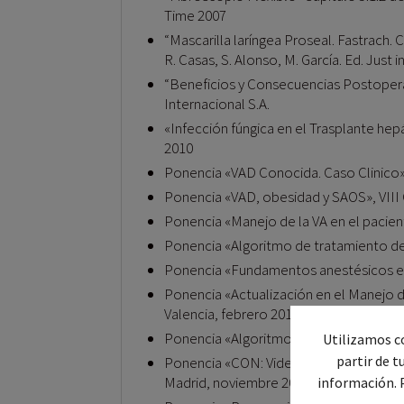
Time 2007
“Mascarilla laríngea Proseal. Fastrach. C
R. Casas, S. Alonso, M. García. Ed. Just 
“Beneficios y Consecuencias Postoper
Internacional S.A.
«Infección fúngica en el Trasplante hepá
2010
Ponencia «VAD Conocida. Caso Clinico» I
Ponencia «VAD, obesidad y SAOS», VIII 
Ponencia «Manejo de la VA en el pacient
Ponencia «Algoritmo de tratamiento de u
Ponencia «Fundamentos anestésicos en l
Ponencia «Actualización en el Manejo de
Valencia, febrero 2010
Ponencia «Algoritmo de tratamiento de u
Utilizamos co
partir de t
Ponencia «CON: Videolaringoscopia», X C
Madrid, noviembre 2010
información. 