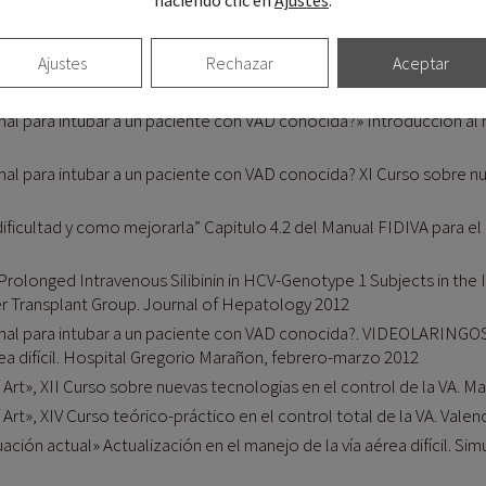
haciendo clic en
Ajustes
.
 intubación despierto», VI Curso teórico-práctico de intubación y
 Curso teórico-práctico de intubación y manejo de la VAD. Irún, fe
 intubación despierto» XV Curso teórico-práctico de control total 
Ajustes
Rechazar
Aceptar
 intubación despierto» Introducción al manejo de la vía aérea. Hos
nal para intubar a un paciente con VAD conocida?» Introducción al 
nal para intubar a un paciente con VAD conocida? XI Curso sobre nu
ificultad y como mejorarla” Capitulo 4.2 del Manual FIDIVA para el 
 Prolonged Intravenous Silibinin in HCV-Genotype 1 Subjects in the
er Transplant Group. Journal of Hepatology 2012
ional para intubar a un paciente con VAD conocida?. VIDEOLARING
rea difícil. Hospital Gregorio Marañon, febrero-marzo 2012
Art», XII Curso sobre nuevas tecnologias en el control de la VA. M
rt», XIV Curso teórico-práctico en el control total de la VA. Valen
n actual» Actualización en el manejo de la vía aérea difícil. Simu