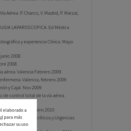
ía Aérea. P. Charco, V. Madrid, P. Marzal,
 CIRUGIA LAPAROSCOPICA. Ed Médica
bliográfica y experiencia Clínica. Mayo
 junio 2008
bre 2008.
ia aérea. Valencia Febrero 2009.
enfermeria. Valencia, febrero 2009
món y Cajal. Nov 2009
de control total de la vía aérea.
eria. Valencia, febrero 2010
il elaborado a
para más
stesia, cuidados críticos y Urgencias.
UÍ
echazar su uso