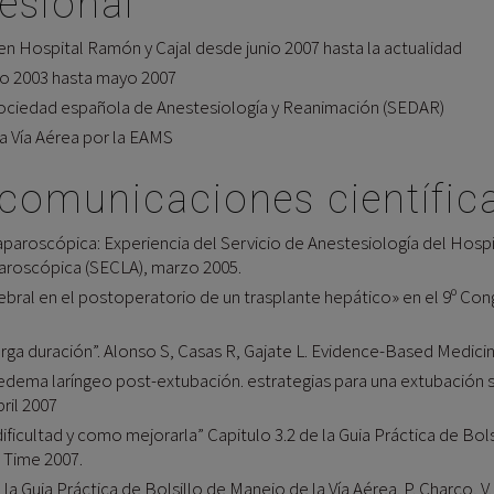
esional
en Hospital Ramón y Cajal desde junio 2007 hasta la actualidad
o 2003 hasta mayo 2007
 Sociedad española de Anestesiología y Reanimación (SEDAR)
a Vía Aérea por la EAMS
 comunicaciones científic
Laparoscópica: Experiencia del Servicio de Anestesiología del Hosp
paroscópica (SECLA), marzo 2005.
bral en el postoperatorio de un trasplante hepático» en el 9º Co
larga duración”. Alonso S, Casas R, Gajate L. Evidence-Based Medici
dema laríngeo post-extubación. estrategias para una extubación s
ril 2007
ficultad y como mejorarla” Capitulo 3.2 de la Guia Práctica de Bols
n Time 2007.
la Guia Práctica de Bolsillo de Manejo de la Vía Aérea. P. Charco, V. 