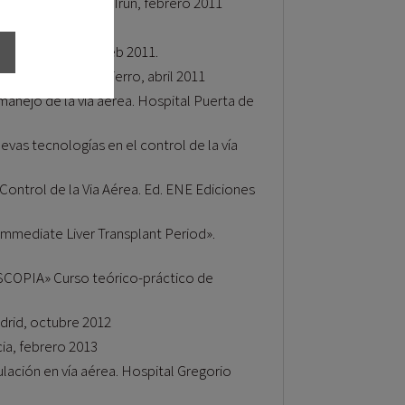
 manejo de la VAD. Irún, febrero 2011
brero 2011
de la vía aérea. Feb 2011.
pital Puerta de Hierro, abril 2011
manejo de la vía aérea. Hospital Puerta de
evas tecnologías en el control de la vía
Control de la Via Aérea. Ed. ENE Ediciones
 Immediate Liver Transplant Period».
OSCOPIA» Curso teórico-práctico de
adrid, octubre 2012
cia, febrero 2013
lación en vía aérea. Hospital Gregorio