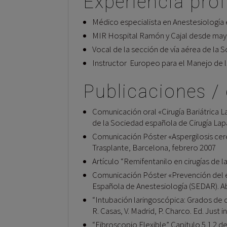
Experiencia prof
Médico especialista en Anestesiología 
MIR Hospital Ramón y Cajal desde may
Vocal de la sección de vía aérea de la
Instructor Europeo para el Manejo de l
Publicaciones /
Comunicación oral «Cirugía Bariátrica 
de la Sociedad española de Cirugía La
Comunicación Póster «Aspergilosis cere
Trasplante, Barcelona, febrero 2007
Artículo “Remifentanilo en cirugías de 
Comunicación Póster «Prevención del e
Española de Anestesiología (SEDAR). Ab
“Intubación laringoscópica: Grados de di
R. Casas, V. Madrid, P. Charco. Ed. Just i
“Fibroscopio Flexible” Capitulo 5.1.2 de 