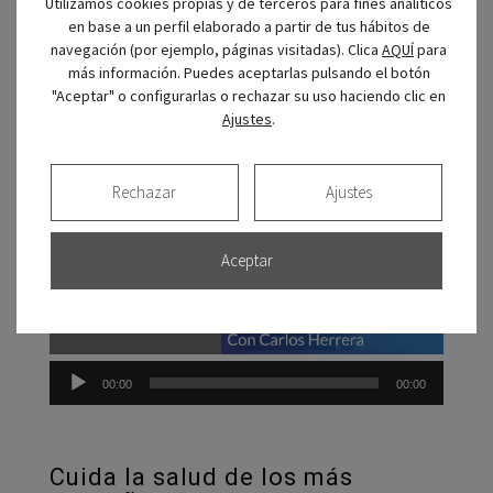
Utilizamos cookies propias y de terceros para fines analíticos
Hablan de nosotros
en base a un perfil elaborado a partir de tus hábitos de
navegación (por ejemplo, páginas visitadas). Clica
AQUÍ
para
La Clínica CIRO como centro de referencia en el programa
más información. Puedes aceptarlas pulsando el botón
de radio
Herrera en COPE
:
"Aceptar" o configurarlas o rechazar su uso haciendo clic en
Ajustes
.
Reprod
de
audio
Rechazar
Ajustes
Aceptar
00:00
00:00
Cuida la salud de los más