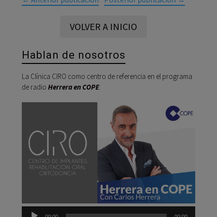
VOLVER A INICIO
Hablan de nosotros
La Clínica CIRO como centro de referencia en el programa
de radio
Herrera en COPE
:
Reprod
de
audio
00:00
00:00