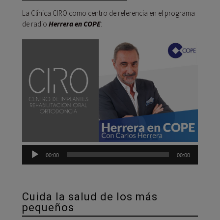
La Clínica CIRO como centro de referencia en el programa
de radio
Herrera en COPE
:
Reprod
de
audio
00:00
00:00
Cuida la salud de los más
pequeños