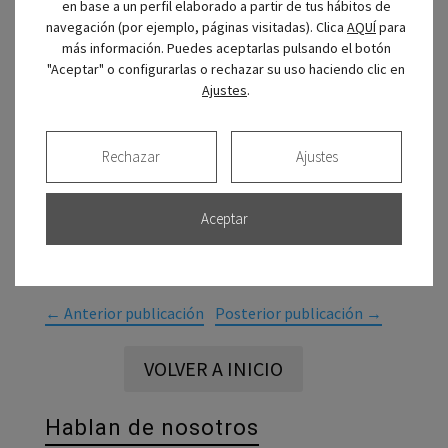
los niños les encanta hacer cosas de
en base a un perfil elaborado a partir de tus hábitos de
mayores
, y así se sentirán mejor.
navegación (por ejemplo, páginas visitadas). Clica
AQUÍ
para
más información. Puedes aceptarlas pulsando el botón
Debemos
explicarles cómo deben
"Aceptar" o configurarlas o rechazar su uso haciendo clic en
Ajustes
.
hacerlo:
moviendo el cepillo de arriba
abajo, y sin olvidar la lengua. Al principio
les costará, pero
poco a poco, siguiendo
Rechazar
Ajustes
estos pasos, lo conseguirán
.
Aceptar
←
Anterior publicación
Posterior publicación
→
VOLVER A INICIO
Hablan de nosotros