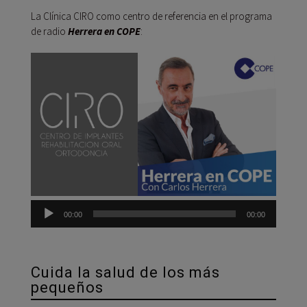
La Clínica CIRO como centro de referencia en el programa
de radio
Herrera en COPE
:
Reprod
de
audio
00:00
00:00
Cuida la salud de los más
pequeños