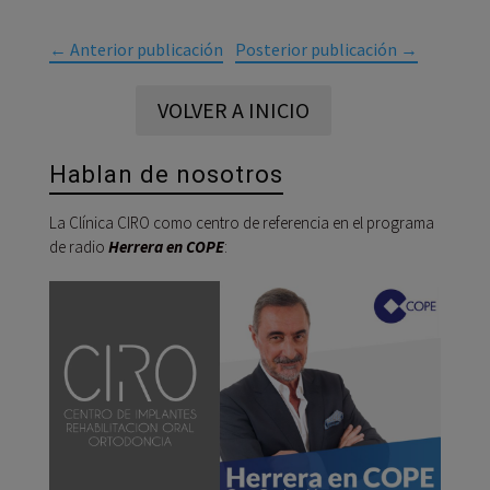
←
Anterior publicación
Posterior publicación
→
VOLVER A INICIO
Hablan de nosotros
La Clínica CIRO como centro de referencia en el programa
de radio
Herrera en COPE
:
Reprod
de
audio