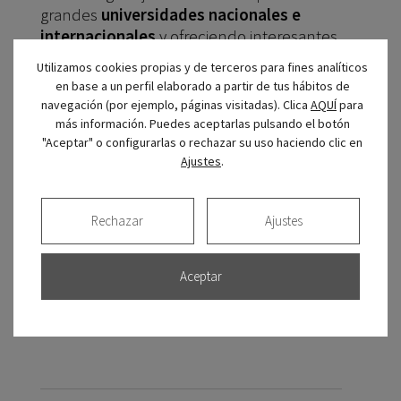
grandes
universidades nacionales e
internacionales
y ofreciendo interesantes
conferencias.
Utilizamos cookies propias y de terceros para fines analíticos
en base a un perfil elaborado a partir de tus hábitos de
Si necesita colocarse un implante dental
navegación (por ejemplo, páginas visitadas). Clica
AQUÍ
para
puede confiar en el equipo de clínica
más información. Puedes aceptarlas pulsando el botón
CIRO
. Visítenos en nuestra clínica en el
"Aceptar" o configurarlas o rechazar su uso haciendo clic en
barrio de Salamanca de Madrid
y le
Ajustes
.
realizaremos un estudio bucodental
exhaustivo para determinar si la mejor
Rechazar
Ajustes
solución para usted es un implante,
reforzar la zona con un injerto óseo u optar
por alguna de las alternativas a los
Aceptar
implantes dentales.
¡Está en buenas
manos, pida cita!