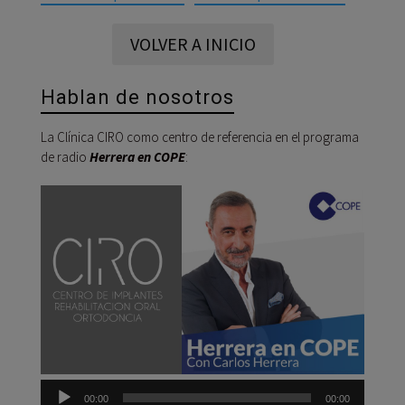
VOLVER A INICIO
Hablan de nosotros
La Clínica CIRO como centro de referencia en el programa
de radio
Herrera en COPE
:
Reprod
de
audio
00:00
00:00