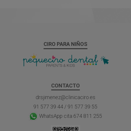
CIRO PARA NIÑOS
CONTACTO
drsjimenez@clinicaciro.es
91 577 39 44
/
91 577 39 55
WhatsApp cita 674 811 255