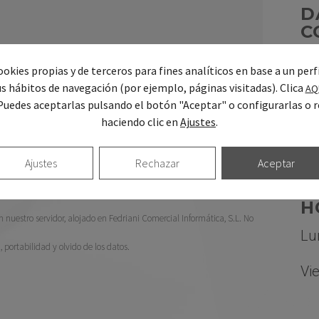
D
C
E-m
okies propias y de terceros para fines analíticos en base a un perf
dr
us hábitos de navegación (por ejemplo, páginas visitadas). Clica
AQ
 privacidad
Puedes aceptarlas pulsando el botón "Aceptar" o configurarlas o r
Te
haciendo clic en
Ajustes
.
91
Ajustes
Rechazar
Aceptar
Wh
H
nuestro servidor, alojado en Fedriani Comercial Informática, S.L. No
Lu
n, portabilidad y olvido de los datos.
Vi