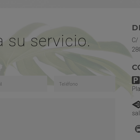
D
 su servicio.
C/
28
C
Pl
sa