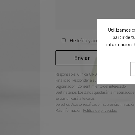
Utilizamos co
partir de t
He leído y acepto la
política de
información. 
Responsable: Clínica CIRO
Finalidad: Responder a su consulta.
Legitimación: Consentimiento del interesado.
Destinatarios: Los datos quedarán almacenados en 
se comunicará a terceros.
Derechos: Acceso, rectificación, supresión, limitació
Más información:
Política de privacidad