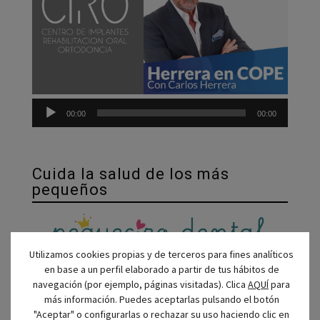
00:00
00:00
Cuida la salud de los más
pequeños
Utilizamos cookies propias y de terceros para fines analíticos
en base a un perfil elaborado a partir de tus hábitos de
Conoce nuestro espacio único para cuidar la salud
navegación (por ejemplo, páginas visitadas). Clica
AQUÍ
para
bucodental de los niños.
más información. Puedes aceptarlas pulsando el botón
"Aceptar" o configurarlas o rechazar su uso haciendo clic en