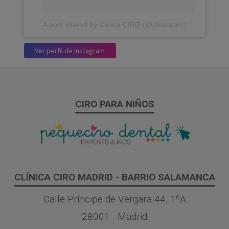
A post shared by Clinica CIRO (@clinicaciro)
on
Jan 23, 
Ver perfil de Instagram
CIRO PARA NIÑOS
CLÍNICA CIRO MADRID - BARRIO SALAMANCA
Calle Príncipe de Vergara 44, 1ºA
28001 - Madrid