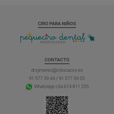
CIRO PARA NIÑOS
CONTACTO
drsjimenez@clinicaciro.es
91 577 39 44
/
91 577 39 55
WhatsApp cita 674 811 255