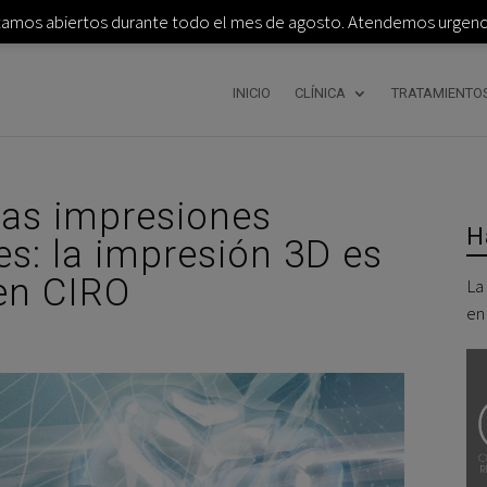
tamos abiertos durante todo el mes de agosto. Atendemos urgenci
INICIO
CLÍNICA
TRATAMIENTO
las impresiones
H
s: la impresión 3D es
en CIRO
La
en