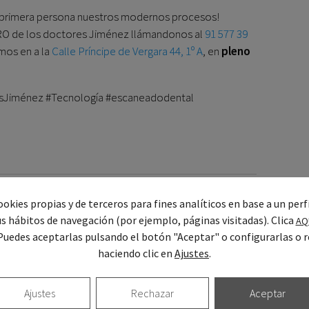
en primera persona nuestros modernos procesos!
CIRO de los doctores Jiménez llámandonos al
91 577 39
mos en a la
Calle Príncipe de Vergara 44, 1º A
, en
pleno
esJiménez #Tecnología #escaneadodental
okies propias y de terceros para fines analíticos en base a un perf
Posterior publicación
→
us hábitos de navegación (por ejemplo, páginas visitadas). Clica
AQ
Puedes aceptarlas pulsando el botón "Aceptar" o configurarlas o r
VOLVER A INICIO
haciendo clic en
Ajustes
.
C
Ajustes
Rechazar
Aceptar