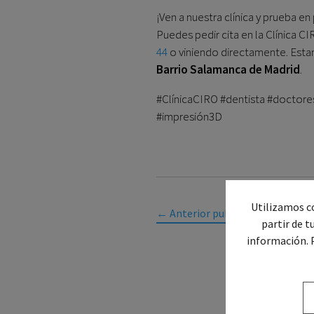
¡Ven a nuestra clínica y prueba 
Puedes pedir cita en la Clínica 
44
o viniendo directamente. Esta
Barrio Salamanca de Madrid
.
#ClínicaCIRO #dentista #doctor
#impresión3D
Utilizamos co
←
Anterior publicación
partir de t
información. 