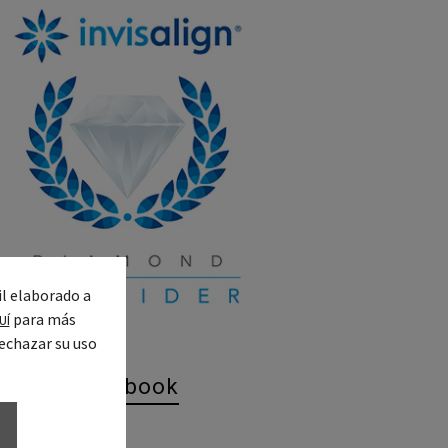
il elaborado a
para más
UÍ
echazar su uso
IRO en Facebook