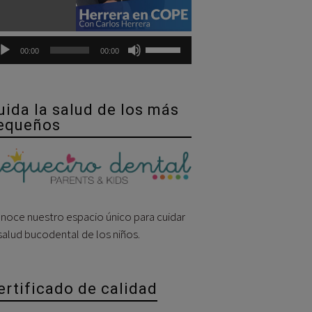
Utiliza
00:00
00:00
las
teclas
de
uida la salud de los más
flecha
equeños
arriba/abajo
para
aumentar
o
disminuir
noce nuestro espacio único para cuidar
el
 salud bucodental de los niños.
volumen.
ertificado de calidad