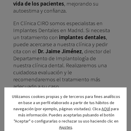
vida de los pacientes
, mejorando su
autoestima y confianza.
En Clínica CIRO somos especialistas en
Implantes Dentales en Madrid. Si necesita
un tratamiento con
implantes dentales
,
puede acercarse a nuestra clínica y pedir
cita con el
Dr. Jaime Jiménez
, director del
Departamento de Implantología de
nuestra clínica dental. Realizaremos una
cuidadosa evaluación y le
recomendaremos el tratamiento más
adecuado a su caso.
Utilizamos cookies propias y de terceros para fines analíticos
Puede llamar al teléfono
91 577 39 44 o
en base a un perfil elaborado a partir de tus hábitos de
al 91 577 39 55
. Nos encontramos en la
navegación (por ejemplo, páginas visitadas). Clica
AQUÍ
para
Calle Príncipe de Vergara 44, 1º A, en
más información. Puedes aceptarlas pulsando el botón
pleno barrio Salamanca de Madrid.
"Aceptar" o configurarlas o rechazar su uso haciendo clic en
Ajustes
.