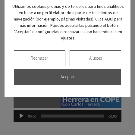
Utilizamos cookies propias y de terceros para fines analíticos
en base a un perfil elaborado a partir de tus hábitos de
Hablan de nosotros
navegación (por ejemplo, páginas visitadas). Clica
AQUÍ
para
más información. Puedes aceptarlas pulsando el botón
La Clínica CIRO como centro de referencia en el programa
"Aceptar" o configurarlas o rechazar su uso haciendo clic en
de radio
Herrera en COPE
:
Ajustes
.
Reprod
de
Rechazar
Ajustes
audio
Aceptar
00:00
00:00