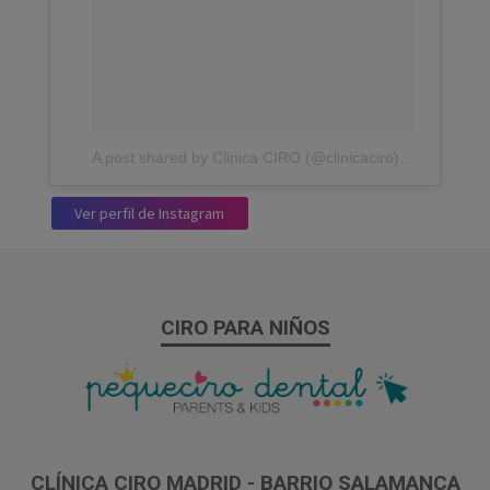
A post shared by Clinica CIRO (@clinicaciro)
on
Jan 23, 
Ver perfil de Instagram
CIRO PARA NIÑOS
CLÍNICA CIRO MADRID - BARRIO SALAMANCA