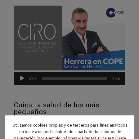
Reprod
de
audio
00:00
00:00
Cuida la salud de los más
pequeños
Utilizamos cookies propias y de terceros para fines analíticos
en base a un perfil elaborado a partir de tus hábitos de
navegación (por ejemplo, páginas visitadas). Clica
AQUÍ
para