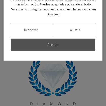
más información. Puedes aceptarlas pulsando el botón
Conoce nuestro espacio único para cuidar la salud
"Aceptar" o configurarlas o rechazar su uso haciendo clic en
Ajustes
.
bucodental de los niños.
Rechazar
Ajustes
Certificado de calidad
Aceptar