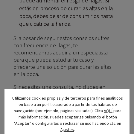
puede aumentar el riesgo de llagas. Si
estás en proceso de curar las aftas en la
boca, debes dejar de consumirlos hasta
que cicatrice la herida.
Si a pesar de seguir estos consejos sufres
con frecuencia de llagas, te
recomendamos acudir a un especialista
para que pueda estudiar tu caso y
ofrecerte una solución para curar las aftas
en la boca.
Si necesitas una consulta, no dudes en
llamar a
Clínica CIRO
, al
91 577 39 44
o
Utilizamos cookies propias y de terceros para fines analíticos
acércate a
Calle Príncipe de Vergara 44, 1º
en base a un perfil elaborado a partir de tus hábitos de
A
, en el
Barrio Salamanca de Madrid.
navegación (por ejemplo, páginas visitadas). Clica
AQUÍ
para
más información. Puedes aceptarlas pulsando el botón
"Aceptar" o configurarlas o rechazar su uso haciendo clic en
Ajustes
.