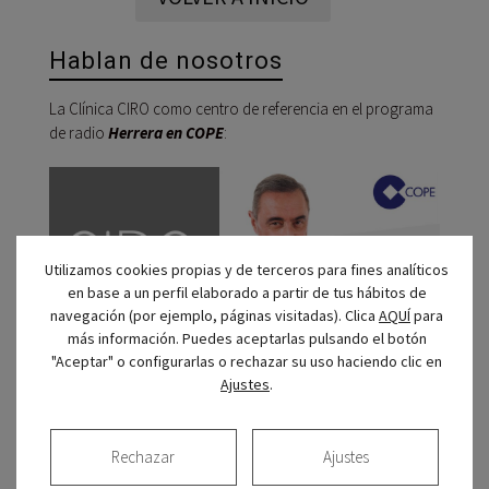
Hablan de nosotros
La Clínica CIRO como centro de referencia en el programa
de radio
Herrera en COPE
:
Reprod
de
audio
Utilizamos cookies propias y de terceros para fines analíticos
en base a un perfil elaborado a partir de tus hábitos de
navegación (por ejemplo, páginas visitadas). Clica
AQUÍ
para
más información. Puedes aceptarlas pulsando el botón
"Aceptar" o configurarlas o rechazar su uso haciendo clic en
Ajustes
.
00:00
00:00
Rechazar
Ajustes