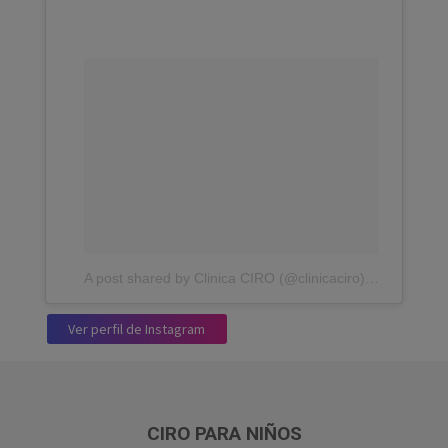
A post shared by Clinica CIRO (@clinicaciro)
on
Jan 23, 
Ver perfil de Instagram
CIRO PARA NIÑOS