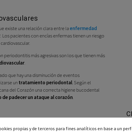
ovasculares
 existe una relación clara entre la
enfermedad
r
. Los pacientes con encías enfermas tienen un riesgo
cardiovascular.
 periodontitis más agresivas son los que tienen más
diovascular
.
ado que hay una disminución de eventos
izarse un
tratamiento periodontal
. Según el
cana del Corazón una correcta higiene bucodental
o de padecer un ataque al corazón
.
C
tal
están muy relacionadas, especialmente con la salud
okies propias y de terceros para fines analíticos en base a un perf