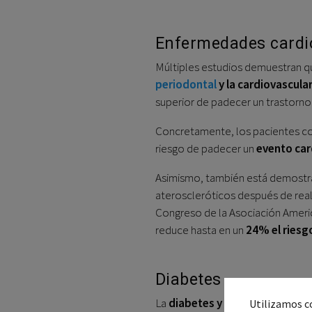
Enfermedades cardi
Múltiples estudios demuestran que
periodontal
y la cardiovascula
superior de padecer un trastorno 
Concretamente, los pacientes con
riesgo de padecer un
evento car
Asimismo, también está demostr
ateroscleróticos después de real
Congreso de la Asociación Ameri
reduce hasta en un
24% el riesg
Diabetes
La
diabetes y la salud bucoden
Utilizamos co