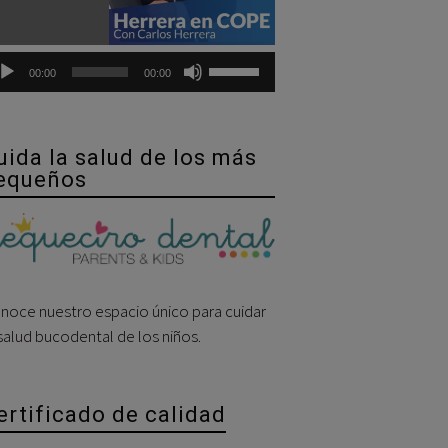
Utiliza
00:00
00:00
las
teclas
de
uida la salud de los más
flecha
equeños
arriba/abajo
para
aumentar
o
disminuir
noce nuestro espacio único para cuidar
el
 salud bucodental de los niños.
volumen.
ertificado de calidad