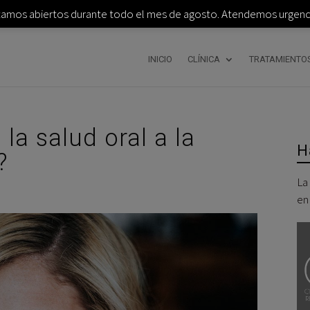
tamos abiertos durante todo el mes de agosto. Atendemos urgenci
INICIO
CLÍNICA
TRATAMIENTO
la salud oral a la
H
?
La
en