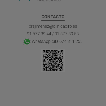
CONTACTO
drsjimenez@clinicaciro.es
91 577 39 44
/
91 577 39 55
WhatsApp cita 674 811 255