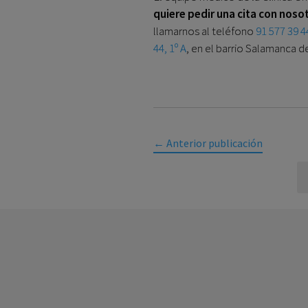
quiere pedir una cita con nosot
llamarnos al teléfono
91 577 39 4
44, 1º A
, en el barrio Salamanca d
←
Anterior publicación