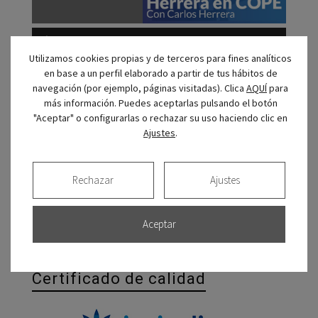
00:00
00:00
Utilizamos cookies propias y de terceros para fines analíticos
en base a un perfil elaborado a partir de tus hábitos de
navegación (por ejemplo, páginas visitadas). Clica
AQUÍ
para
Cuida la salud de los más
más información. Puedes aceptarlas pulsando el botón
pequeños
"Aceptar" o configurarlas o rechazar su uso haciendo clic en
Ajustes
.
Rechazar
Ajustes
Conoce nuestro espacio único para cuidar la salud
bucodental de los niños.
Aceptar
Certificado de calidad