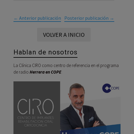
←
Anterior publicación
Posterior publicación
→
VOLVER A INICIO
Hablan de nosotros
La Clínica CIRO como centro de referencia en el programa
de radio
Herrera en COPE
:
Reprod
de
audio